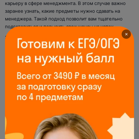
карьеру в сфере менеджмента. В этом случае важно
заранее узнать, какие предметы нужно сдавать на
менеджера. Такой подход позволит вам тщательно
подготовиться и повысить свои шансы на успех.
✕
Это специалист, который управляет командой
сотрудников на разных уровнях. Например, бывают топ-
менеджеры, региональные менеджеры, руководители
филиалов, начальники отделов. Их задача — следить за
эффективностью вверенной им команды, а также
создавать условия, в которых коллектив мог бы
работать сплочённо. Люди с такой специальностью
нужны в любых сферах.
Специализации:
PR-менеджер — берет на себя заботу о репутации в
компании, работает над рекламой и отвечает за
связь со СМИ;