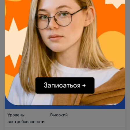
менеджер по персоналу — подбирает кадры на
открытые в компании вакансии;
менеджер по продажам — находит клиентов
бизнесу, представляет товар и обеспечивает рост
прибыли за счет продаж;
менеджер в общественном питании — управляет
персоналом ресторана, бара или кафе;
менеджер интернет-проектов — организует работу
всей digital-команды, превращает в слаженный
механизм для работы над проектами в интернет-
маркетинге.
Главное о профессии «‎Менеджер»
Уровень
Высокий
востребованности