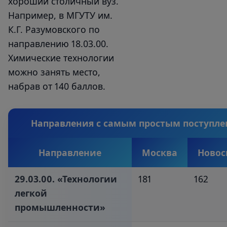
хороший столичный вуз.
Например, в МГУТУ им.
К.Г. Разумовского по
направлению 18.03.00.
Химические технологии
можно занять место,
набрав от 140 баллов.
Направления с самым простым поступл
Направление
Москва
Новос
29.03.00. «Технологии
181
162
легкой
промышленности»‎