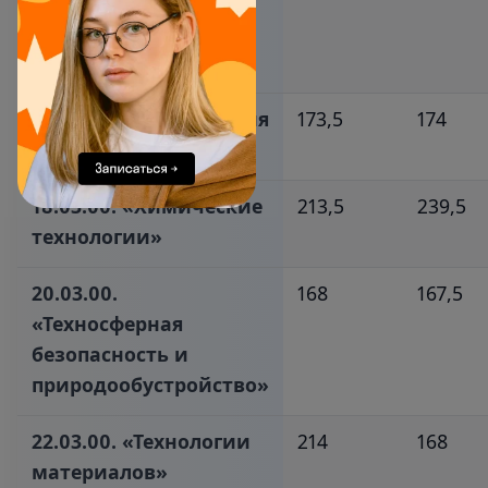
«Информатика и
вычислительная
техника»‎
36.03.00. «Ветеринария
173,5
174
и зоотехния»‎
18.03.00. «Химические
213,5
239,5
технологии»‎
20.03.00.
168
167,5
«Техносферная
безопасность и
природообустройство»‎
22.03.00. «Технологии
214
168
материалов»‎