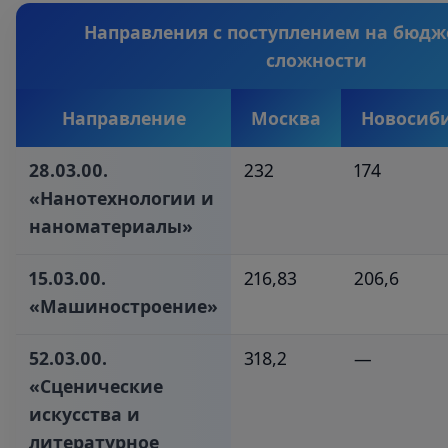
Направления с поступлением на бюдж
сложности
Направление
Москва
Новосиб
28.03.00.
232
174
«Нанотехнологии и
наноматериалы»‎
15.03.00.
216,83
206,6
«Машиностроение»‎
52.03.00.
318,2
—
«Сценические
искусства и
литературное