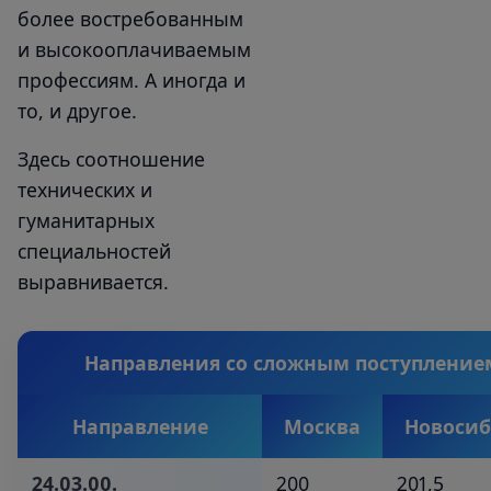
более востребованным
и высокооплачиваемым
профессиям. А иногда и
то, и другое.
Здесь соотношение
технических и
гуманитарных
специальностей
выравнивается.
Направления со сложным поступление
Направление
Москва
Новосиб
24.03.00.
200
201,5