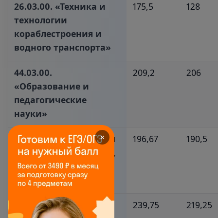
26.03.00. «Техника и
175,5
128
технологии
кораблестроения и
водного транспорта»‎
44.03.00.
209,2
206
«Образование и
педагогические
науки»‎
21.03.00. «Прикладная
196,67
190,5
✕
геология, горное дело,
нефтегазовое дело и
геодезия»‎
09.03.00.
239,75
219,25