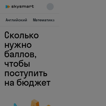
Английский
Математика
Русский
Химия
Физ
Сколько
нужно
баллов,
чтобы
Skysmart Chat
online
поступить
на бюджет