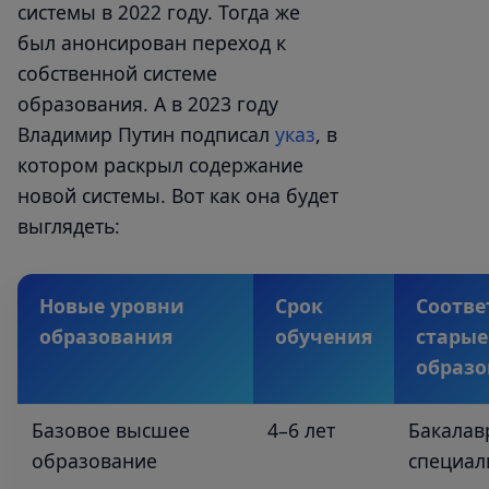
системы в 2022 году. Тогда же
был анонсирован переход к
собственной системе
образования. А в 2023 году
Владимир Путин подписал
указ
, в
котором раскрыл содержание
новой системы. Вот как она будет
выглядеть:
Новые уровни
Срок
Соотв
образования
обучения
старые
образо
Базовое высшее
4–6 лет
Бакалав
образование
специал