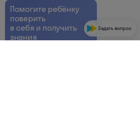
Помогите ребёнку
поверить
в себя и получить
Задать вопрос
знания
для успешного
будущего
Заполните заявку
и получите программу
обучения для вашего ребёнка
Класс