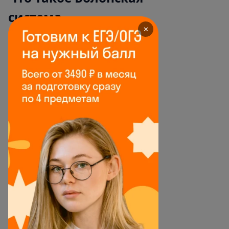
система
✕
Болонскую систему образования
придумали в Европе. По задумке,
внутри этой системы студенты
могут легко переходить из вуза в
вуз как внутри страны, так и за
рубежом. То есть в теории
студент может начать обучение
на бакалавра в России, затем
перевестись в университет в
Сербии, а в магистратуру
поступить и вовсе в какой-
нибудь Румынии.
На практике список стран, где