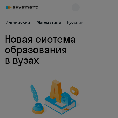
Английский
Математика
Русский
Химия
Физ
Новая система
Skysmart Chat
online
образования
в вузах