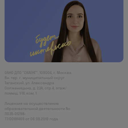
ОАНО ДПО "СКАЕНГ", 109004, г. Москва,
Вн. тер. г. муниципальный округ
Таганский, ул. Александра
Солженицына, д. 23А, стр.4, этаж/
помещ. 1/III, ком. 1
Лицензия на осуществление
образовательной деятельности No
Л035‑01298-
77/00181469 от 06.08.2019 года