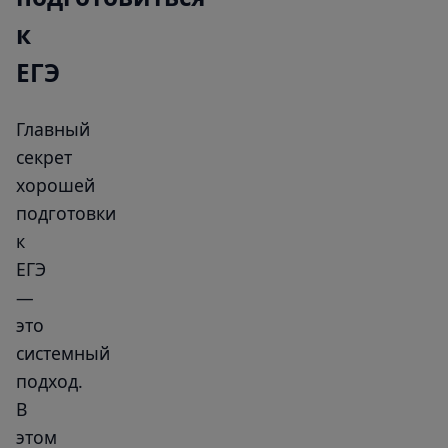
к
ЕГЭ
Главный
секрет
хорошей
подготовки
к
ЕГЭ
—
это
системный
подход.
В
этом