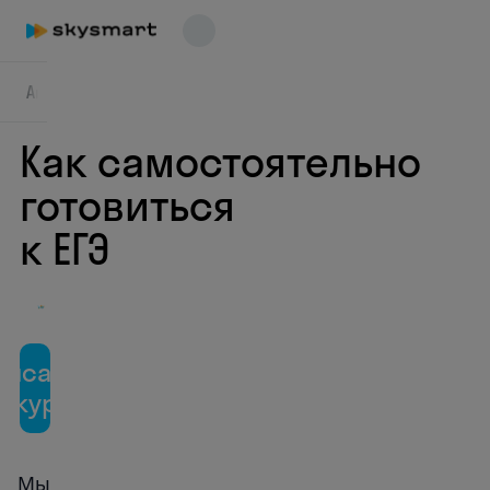
Английский
Математика
Русский
Химия
Физ
Как самостоятельно
готовиться
к ЕГЭ
Skysmart Chat
online
писаться
а курсы
Мы