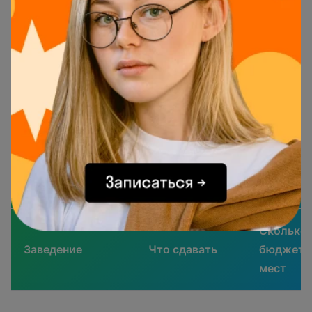
налогообложение
Другой популярный образовательный профиль
позволит выпускникам стать бухгалтерами,
специалистами по налогообложению, налоговыми
инспекторами, финансовыми контролерами,
специалистами по бюджетированию и т. п.
Где учат по профилю «Бухгалтерский учет и
налогообложение»
Сколько
Заведение
Что сдавать
бюджетн
мест