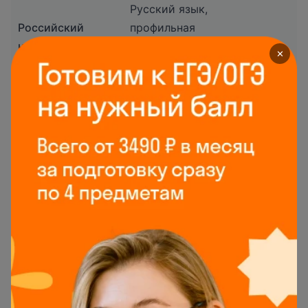
Русский язык,
Российский
профильная
новый
математика,
2
✕
университет
обществознание/
история
Русский язык,
Московский
профильная
Институт
математика,
—
Технологий и
обществознание/
Управления
география/
история
Бухгалтерский учет и