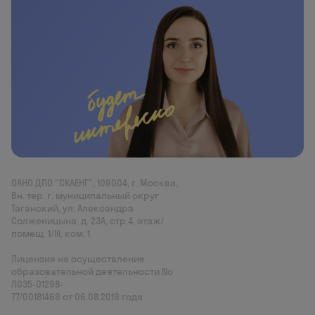
ОАНО ДПО "СКАЕНГ", 109004, г. Москва,
Вн. тер. г. муниципальный округ
Таганский, ул. Александра
Солженицына, д. 23А, стр.4, этаж/
помещ. 1/III, ком. 1
Лицензия на осуществление
образовательной деятельности No
Л035‑01298-
77/00181469 от 06.08.2019 года